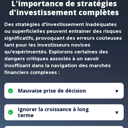
L'importance de stratégies
d'investissement complètes
Des stratégies d'investissement inadéquates
ou superficielles peuvent entraîner des risques
significatifs, provoquant des erreurs coûteuses
tant pour les investisseurs novices
qu'expérimentés. Explorons certaines des
dangers critiques associés à un savoir
insuffisant dans la navigation des marchés
financiers complexes :
Mauvaise prise de décision
Sans une compréhension complète des
Ignorer la croissance à long
principes d'investissement, les investisseurs
terme
peuvent prendre des décisions mal informées,
augmentant ainsi le risque de pertes
Négliger les stratégies à long terme au profit