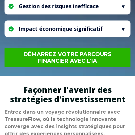
financières. La maîtrise de l'analyse de marché
de bénéfices à court terme peut
Gestion des risques inefficace
est essentielle pour atténuer ce risque.
compromettre la durabilité d'un portefeuille
d'investissement. Une approche équilibrée est
Une compréhension limitée des outils
essentielle pour garantir la stabilité financière
financiers peut conduire à des activités plus
Impact économique significatif
future.
risquées sans stratégies appropriées,
augmentant les chances de résultats négatifs.
Ignorer les principes fondamentaux des
stratégies d'investissement peut entraîner des
DÉMARREZ VOTRE PARCOURS
pertes financières substantielles et des défis
FINANCIER AVEC L'IA
économiques prolongés.
Façonner l'avenir des
stratégies d'investissement
Entrez dans un voyage révolutionnaire avec
TreasureFlow, où la technologie innovante
converge avec des insights stratégiques pour
offrir des expériences personnalisées,