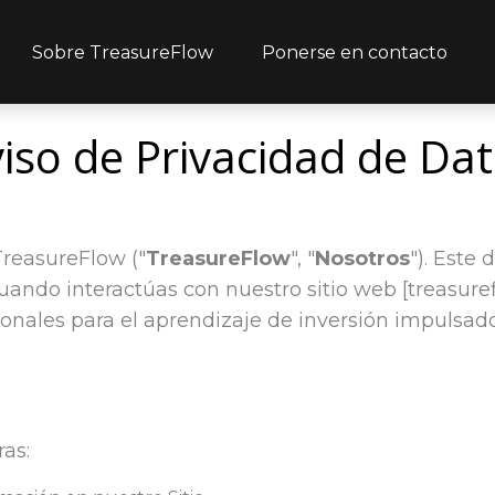
Sobre TreasureFlow
Ponerse en contacto
iso de Privacidad de Da
TreasureFlow ("
TreasureFlow
", "
Nosotros
"). Este
uando interactúas con nuestro sitio web [treasure
nales para el aprendizaje de inversión impulsad
as: