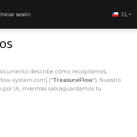
Iniciar sesión
CL
tos
 documento describe cómo recopilamos,
flow-system.com] ("
TreasureFlow
"). Nuestro
o por IA, mientras salvaguardamos tu