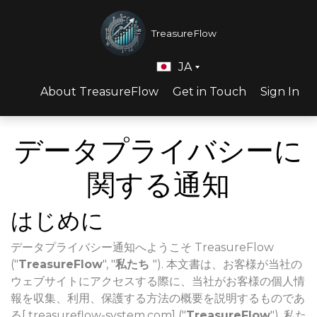
TreasureFlow
JA
About TreasureFlow
Get in Touch
Sign In
データプライバシーに
関する通知
はじめに
データプライバシー通知へようこそ TreasureFlow
("
TreasureFlow
", "
私たち
"). 本文書は、お客様が当社の
ウェブサイトにアクセスする際に、当社がお客様の個人情
報を収集、利用、保護する方法の概要を説明するものであ
る[ treasureflow-system.com] ("
TreasureFlow
"). 私た