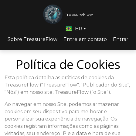
TreasureFlow
BR
Sobre TreasureFlow
Entre em contato
Entrar
Política de Cookies
Esta política detalha as práticas de cookies da
TreasureFlow ("TreasureFlow", "Publicador do Site",
"Nós") em nosso site, TreasureFlow (“o Site”).
Ao navegar em nosso Site, podemos armazenar
cookies em seu dispositivo para melhorar e
personalizar sua experiência de navegação. Os
cookies registram informações como as páginas
visitadas, seu endereço IP e a data e hora de sua