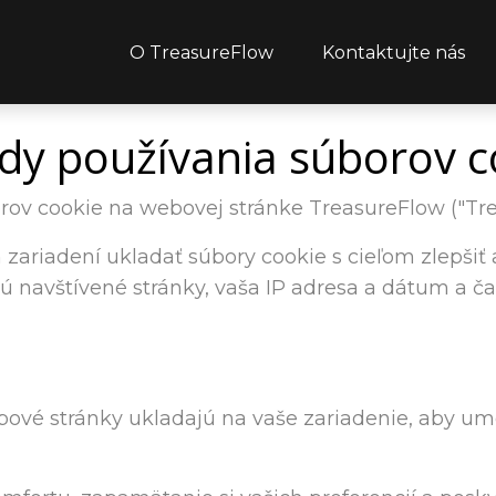
O TreasureFlow
Kontaktujte nás
dy používania súborov c
orov cookie na webovej stránke TreasureFlow ("Trea
ariadení ukladať súbory cookie s cieľom zlepšiť a 
ú navštívené stránky, vaša IP adresa a dátum a č
ové stránky ukladajú na vaše zariadenie, aby umož