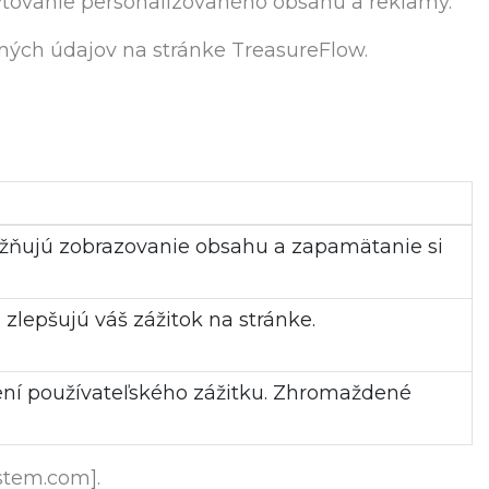
ytovanie personalizovaného obsahu a reklamy.
ných údajov na stránke TreasureFlow.
možňujú zobrazovanie obsahu a zapamätanie si
zlepšujú váš zážitok na stránke.
šení používateľského zážitku. Zhromaždené
stem.com].