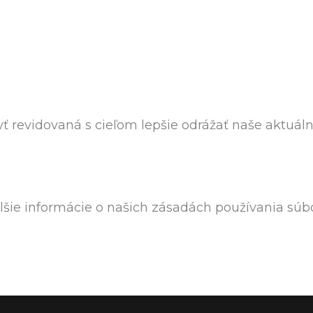
ť revidovaná s cieľom lepšie odrážať naše aktuálne
šie informácie o našich zásadách používania súbo