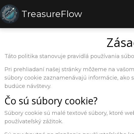
TreasureFlow
Zása
Táto politika stanovuje pravidlá používania súb
Pri prehliadaní našej stránky môžeme na vašom z
súbory cookie zaznamenávajú informácie, ako s
budúce návštevy.
Čo sú súbory cookie?
Súbory cookie sú malé textové súbory, ktoré web
používateľský zážitok.