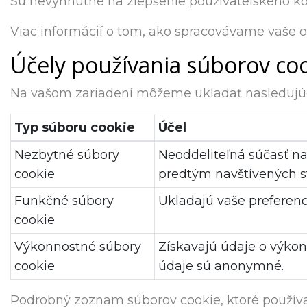
Sú nevyhnutné na zlepšenie používateľského ko
Viac informácií o tom, ako spracovávame vaše 
Účely používania súborov co
Na vašom zariadení môžeme ukladať nasledujúc
Typ súboru cookie
Účel
Nezbytné súbory
Neoddeliteľná súčasť na
cookie
predtým navštívených s
Funkčné súbory
Ukladajú vaše preferenc
cookie
Výkonnostné súbory
Získavajú údaje o výkon
cookie
údaje sú anonymné.
Podrobný zoznam súborov cookie, ktoré používam