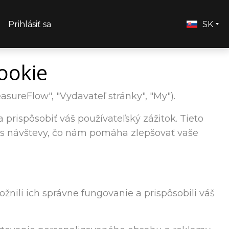
Prihlásiť sa
SK
ookie
sureFlow", "Vydavateľ stránky", "My").
prispôsobiť váš používateľský zážitok. Tieto
as návštevy, čo nám pomáha zlepšovať vaše
nili ich správne fungovanie a prispôsobili váš