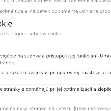
mfortu, zapamätanie si vašich preferencií a posk
osobné údaje, nájdete v dokumente Ochrana osob
okie
e kategórie súborov cookie:
vigácie na stránke a prístupu k jej funkciám. U
tránok.
ie a rozpoznávajú vás pri opätovnej návšteve, čím 
e stránky a pomáhajú pri jej optimalizácii a zlep
e na našej stránke, nájdete tu: [treasureflow-sy