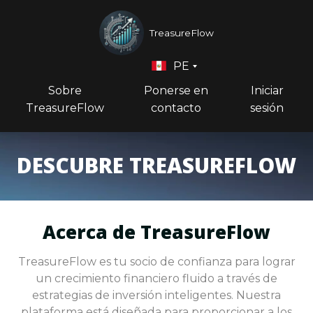
TreasureFlow
PE
Sobre
Ponerse en
Iniciar
TreasureFlow
contacto
sesión
DESCUBRE TREASUREFLOW
Acerca de TreasureFlow
TreasureFlow es tu socio de confianza para lograr
un crecimiento financiero fluido a través de
estrategias de inversión inteligentes. Nuestra
plataforma está diseñada para proporcionar a los