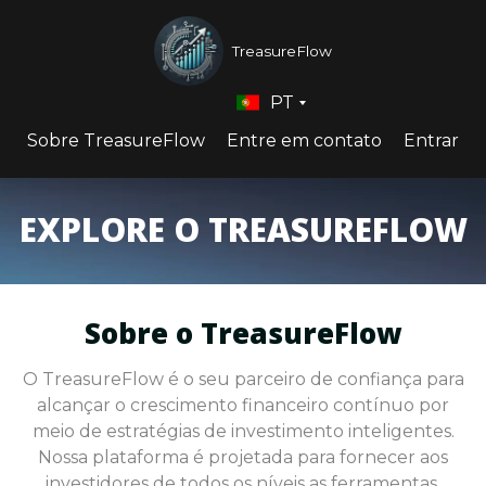
TreasureFlow
PT
Sobre TreasureFlow
Entre em contato
Entrar
EXPLORE O TREASUREFLOW
Sobre o TreasureFlow
O TreasureFlow é o seu parceiro de confiança para
alcançar o crescimento financeiro contínuo por
meio de estratégias de investimento inteligentes.
Nossa plataforma é projetada para fornecer aos
investidores de todos os níveis as ferramentas,