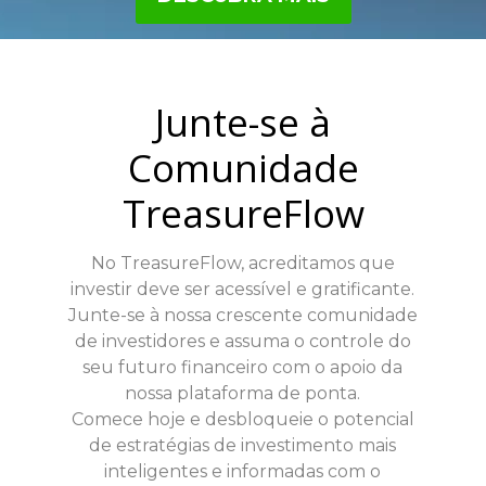
protocolos de segurança e criptografia líderes
do setor, garantindo que suas informações
estejam sempre seguras.
Junte-se à
Comunidade
TreasureFlow
No TreasureFlow, acreditamos que
investir deve ser acessível e gratificante.
Junte-se à nossa crescente comunidade
de investidores e assuma o controle do
seu futuro financeiro com o apoio da
nossa plataforma de ponta.
Comece hoje e desbloqueie o potencial
de estratégias de investimento mais
inteligentes e informadas com o