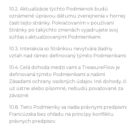
10.2. Aktualizácie týchto Podmienok budú
oznámené úpravou dátumu zverejnenia v hornej
časti tejto stránky. Pokračovaním v používaní
Stránky po takýchto zmenách vyjadrujete svoj
súhlas s aktualizovanými Podmienkami.
10.3. Interakcia so Stránkou nevytvára žiadny
vzťah nad rámec definovaný týmito Podmienkami.
10.4. Celá dohoda medzi vami a TreasureFlow je
definovaná týmito Podmienkami a našimi
Zásadami ochrany osobných údajov. Iné dohody, či
už ústne alebo písomné, nebudú považované za
záväzné.
10.8. Tieto Podmienky sa riadia právnymi predpismi
Francúzska bez ohľadu na princípy konfliktu
právnych predpisov.