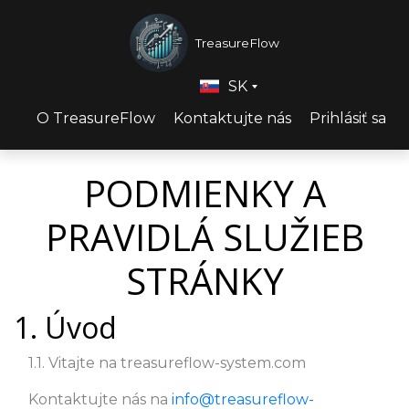
TreasureFlow
SK
O TreasureFlow
Kontaktujte nás
Prihlásiť sa
PODMIENKY A
PRAVIDLÁ SLUŽIEB
STRÁNKY
1. Úvod
1.1. Vitajte na treasureflow-system.com
Kontaktujte nás na
info@treasureflow-