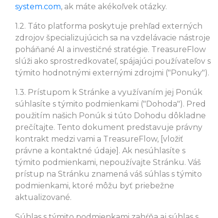
system.com
, ak máte akékoľvek otázky.
1.2. Táto platforma poskytuje prehľad externých
zdrojov špecializujúcich sa na vzdelávacie nástroje
poháňané AI a investičné stratégie. TreasureFlow
slúži ako sprostredkovateľ, spájajúci používateľov s
týmito hodnotnými externými zdrojmi ("Ponuky").
1.3. Prístupom k Stránke a využívaním jej Ponúk
súhlasíte s týmito podmienkami ("Dohoda"). Pred
použitím našich Ponúk si túto Dohodu dôkladne
prečítajte. Tento dokument predstavuje právny
kontrakt medzi vami a TreasureFlow, [vložiť
právne a kontaktné údaje]. Ak nesúhlasíte s
týmito podmienkami, nepoužívajte Stránku. Váš
prístup na Stránku znamená váš súhlas s týmito
podmienkami, ktoré môžu byť priebežne
aktualizované.
Súhlas s týmito podmienkami zahŕňa aj súhlas s